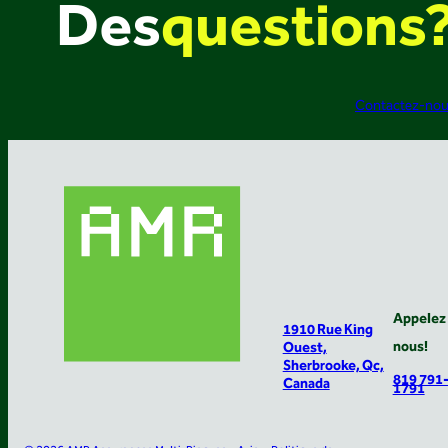
Des
questions
Contactez-no
Appelez
1910 Rue King
nous!
Ouest,
Sherbrooke, Qc,
819 791
Canada
1791