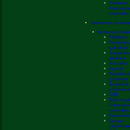
Problèmes
d’assurance
particuliers
Assurances aux entre
Secteurs d’activité
Détaillants
Entreprene
spécialisés
Entreprene
généraux
Immobilier
Agricole
Manufacturi
grossistes
Bureaux de
professionn
OSBL
Technologie
l’informatio
multimédia
Restauratio
Garages
mécaniques