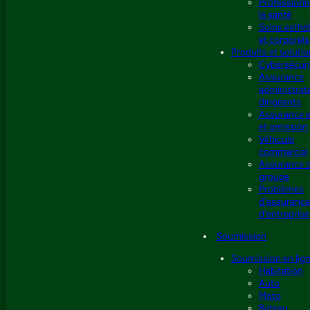
Professionn
la santé
Soins esthé
et corporels
Produits et soluti
Cybersécuri
Assurance
administrat
dirigeants
Assurance e
et omission
Véhicule
commercial
Assurance 
groupe
Problèmes
d’assuranc
d’entreprise
Soumission
Soumission en lig
Habitation
Auto
Moto
Bateau