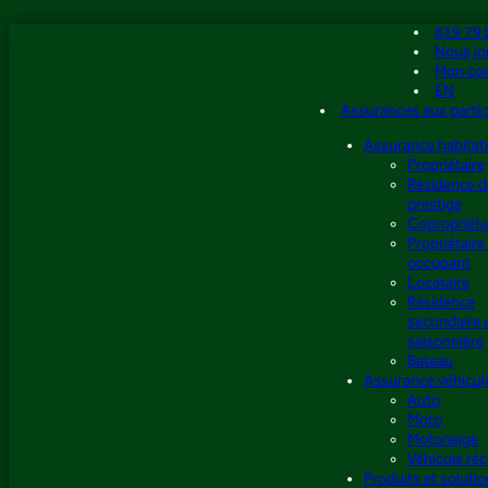
Aller
819 79
au
Nous jo
contenu
Mon co
EN
Assurances aux partic
Assurance habitat
Propriétaire
Résidence d
prestige
Copropriéta
Propriétaire
occupant
Locataire
Résidence
secondaire 
saisonnière
Bateau
Assurance véhicul
Auto
Moto
Motoneige
Véhicule réc
Produits et soluti