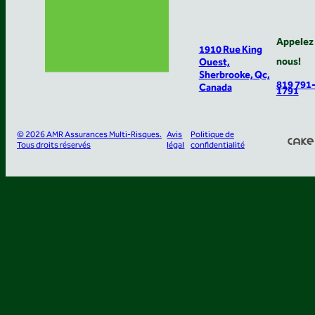
Appelez
1910 Rue King
nous!
Ouest,
Sherbrooke, Qc,
819 791
Canada
1791
© 2026 AMR Assurances Multi-Risques.
Avis
Politique de
Tous droits réservés
légal
confidentialité