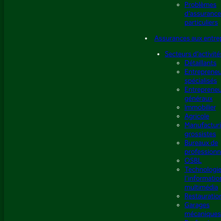
Problèmes
d’assurance
particuliers
Assurances aux entre
Secteurs d’activité
Détaillants
Entreprene
spécialisés
Entreprene
généraux
Immobilier
Agricole
Manufacturi
grossistes
Bureaux de
professionn
OSBL
Technologie
l’informatio
multimédia
Restauratio
Garages
mécaniques