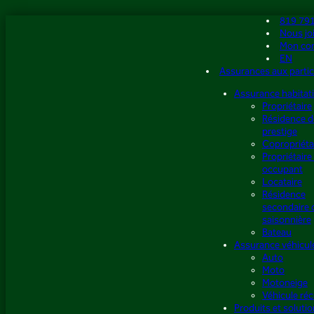
Aller
819 79
au
Nous jo
contenu
Mon co
EN
Assurances aux partic
Assurance habitat
Propriétaire
Résidence d
prestige
Copropriéta
Propriétaire
occupant
Locataire
Résidence
secondaire 
saisonnière
Bateau
Assurance véhicul
Auto
Moto
Motoneige
Véhicule réc
Produits et soluti