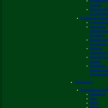
Professionn
la santé
Soins esthé
et corporels
Produits et soluti
Cybersécuri
Assurance
administrat
dirigeants
Assurance e
et omission
Véhicule
commercial
Assurance 
groupe
Problèmes
d’assuranc
d’entreprise
Soumission
Soumission en lig
Habitation
Auto
Moto
Bateau