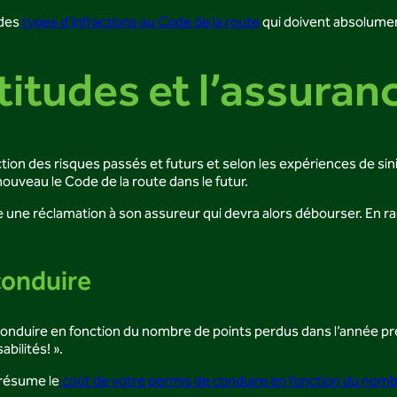
 des
types d’infractions au Code de la route
qui doivent absolumen
titudes et l’assuran
tion des risques passés et futurs et selon les expériences de si
nouveau le Code de la route dans le futur.
re une réclamation à son assureur qui devra alors débourser. En ra
conduire
nduire en fonction du nombre de points perdus dans l’année précé
bilités! ».
 résume le
coût de votre permis de conduire en fonction du nombr