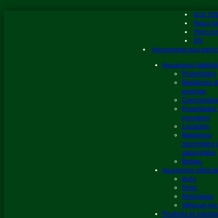
Aller
819 79
au
Nous jo
contenu
Mon co
EN
Assurances aux partic
Assurance habitat
Propriétaire
Résidence d
prestige
Copropriéta
Propriétaire
occupant
Locataire
Résidence
secondaire 
saisonnière
Bateau
Assurance véhicul
Auto
Moto
Motoneige
Véhicule réc
Produits et soluti