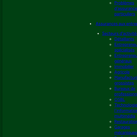
Problèmes
d’assurance
particuliers
Assurances aux entre
Secteurs d’activité
Détaillants
Entreprene
spécialisés
Entreprene
généraux
Immobilier
Agricole
Manufacturi
grossistes
Bureaux de
professionn
OSBL
Technologie
l’informatio
multimédia
Restauratio
Garages
mécaniques