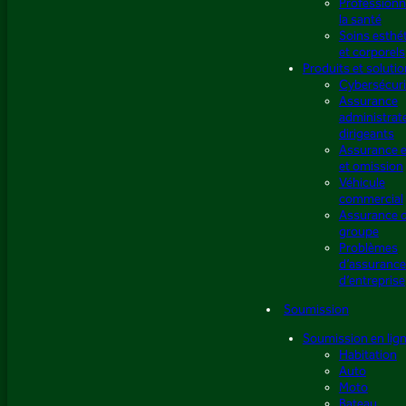
Professionn
la santé
Soins esthé
et corporels
Produits et soluti
Cybersécuri
Assurance
administrat
dirigeants
Assurance e
et omission
Véhicule
commercial
Assurance 
groupe
Problèmes
d’assuranc
d’entreprise
Soumission
Soumission en lig
Habitation
Auto
Moto
Bateau