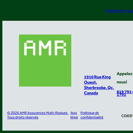
Contactez-no
Appelez
1910 Rue King
nous!
Ouest,
Sherbrooke, Qc,
819 791
Canada
1791
© 2026 AMR Assurances Multi-Risques.
Avis
Politique de
Tous droits réservés
légal
confidentialité