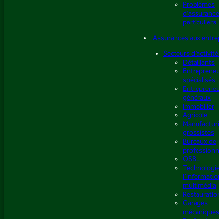
Problèmes
d’assurance
particuliers
Assurances aux entre
Secteurs d’activité
Détaillants
Entreprene
spécialisés
Entreprene
généraux
Immobilier
Agricole
Manufacturi
grossistes
Bureaux de
professionn
OSBL
Technologie
l’informatio
multimédia
Restauratio
Garages
mécaniques