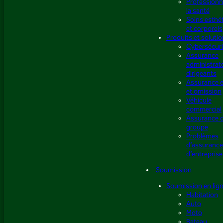
Professionn
la santé
Soins esthé
et corporels
Produits et soluti
Cybersécuri
Assurance
administrat
dirigeants
Assurance e
et omission
Véhicule
commercial
Assurance 
groupe
Problèmes
d’assuranc
d’entreprise
Soumission
Soumission en lig
Habitation
Auto
Moto
Bateau