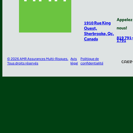
Appelez
1910 Rue King
nous!
Ouest,
Sherbrooke, Qc,
819 791
Canada
1791
© 2026 AMR Assurances Multi-Risques.
Avis
Politique de
Tous droits réservés
légal
confidentialité