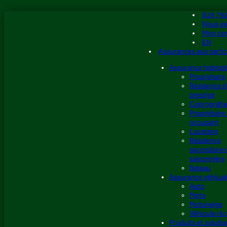
Aller
819 79
au
Nous jo
contenu
Mon co
EN
Assurances aux partic
Assurance habitat
Propriétaire
Résidence d
prestige
Copropriéta
Propriétaire
occupant
Locataire
Résidence
secondaire 
saisonnière
Bateau
Assurance véhicul
Auto
Moto
Motoneige
Véhicule réc
Produits et soluti