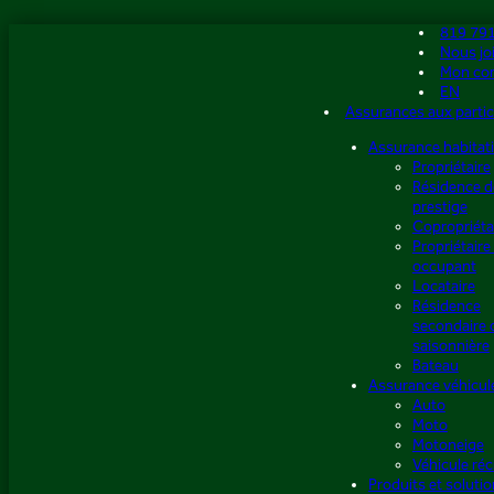
Aller
819 79
au
Nous jo
contenu
Mon co
EN
Assurances aux partic
Assurance habitat
Propriétaire
Résidence d
prestige
Copropriéta
Propriétaire
occupant
Locataire
Résidence
secondaire 
saisonnière
Bateau
Assurance véhicul
Auto
Moto
Motoneige
Véhicule réc
Produits et soluti