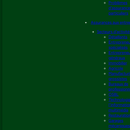
Problèmes
d’assurance
particuliers
Assurances aux entre
Secteurs d’activité
Détaillants
Entreprene
spécialisés
Entreprene
généraux
Immobilier
Agricole
Manufacturi
grossistes
Bureaux de
professionn
OSBL
Technologie
l’informatio
multimédia
Restauratio
Garages
mécaniques