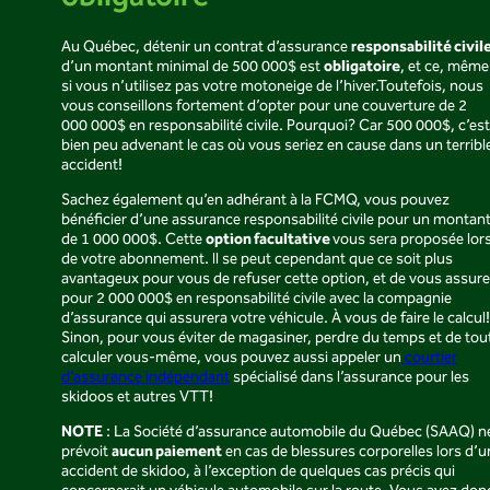
responsabilité civil
Au Québec, détenir un contrat d’assurance
obligatoire
d’un montant minimal de 500 000$ est
, et ce, même
si vous n’utilisez pas votre motoneige de l’hiver.Toutefois, nous
vous conseillons fortement d’opter pour une couverture de 2
000 000$ en responsabilité civile. Pourquoi? Car 500 000$, c’est
bien peu advenant le cas où vous seriez en cause dans un terribl
accident!
Sachez également qu’en adhérant à la FCMQ, vous pouvez
bénéficier d’une assurance responsabilité civile pour un montan
option facultative
de 1 000 000$. Cette
vous sera proposée lor
de votre abonnement. Il se peut cependant que ce soit plus
avantageux pour vous de refuser cette option, et de vous assure
pour 2 000 000$ en responsabilité civile avec la compagnie
d’assurance qui assurera votre véhicule. À vous de faire le calcul!
Sinon, pour vous éviter de magasiner, perdre du temps et de tou
calculer vous-même, vous pouvez aussi appeler un
courtier
d’assurance indépendant
spécialisé dans l’assurance pour les
skidoos et autres VTT!
NOTE
: La Société d’assurance automobile du Québec (SAAQ) n
aucun paiement
prévoit
en cas de blessures corporelles lors d’u
accident de skidoo, à l’exception de quelques cas précis qui