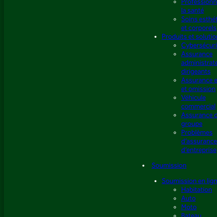
Professionn
la santé
Soins esthé
et corporels
Produits et soluti
Cybersécuri
Assurance
administrat
dirigeants
Assurance e
et omission
Véhicule
commercial
Assurance 
groupe
Problèmes
d’assuranc
d’entreprise
Soumission
Soumission en lig
Habitation
Auto
Moto
Bateau