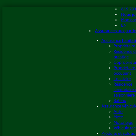
Aller
819 79
au
Nous jo
contenu
Mon co
EN
Assurances aux partic
Assurance habitat
Propriétaire
Résidence d
prestige
Copropriéta
Propriétaire
occupant
Locataire
Résidence
secondaire 
saisonnière
Bateau
Assurance véhicul
Auto
Moto
Motoneige
Véhicule réc
Produits et soluti