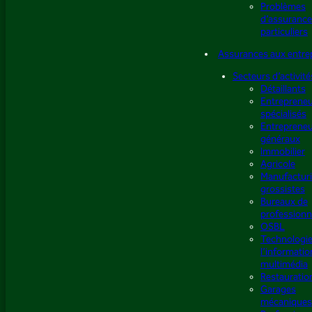
Problèmes
d’assurance
particuliers
Assurances aux entre
Secteurs d’activité
Détaillants
Entreprene
spécialisés
Entreprene
généraux
Immobilier
Agricole
Manufacturi
grossistes
Bureaux de
professionn
OSBL
Technologie
l’informatio
multimédia
Restauratio
Garages
mécaniques