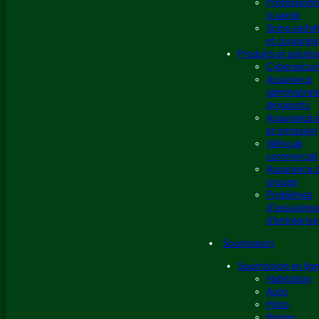
Professionn
la santé
Soins esthé
et corporels
Produits et soluti
Cybersécuri
Assurance
administrat
dirigeants
Assurance e
et omission
Véhicule
commercial
Assurance 
groupe
Problèmes
d’assuranc
d’entreprise
Soumission
Soumission en lig
Habitation
Auto
Moto
Bateau