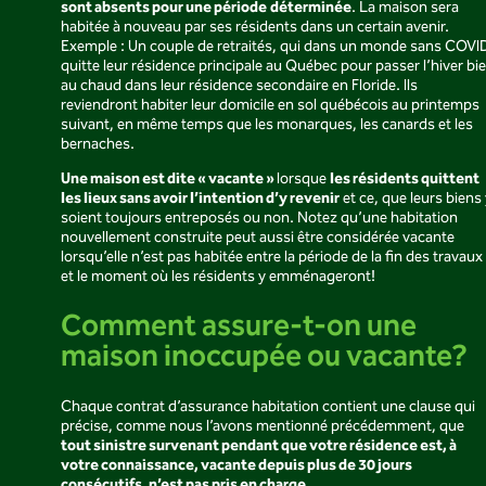
sont absents pour une période
déterminée
. La maison sera
habitée à nouveau par ses résidents dans un certain avenir.
Exemple : Un couple de retraités, qui dans un monde sans COVI
quitte leur résidence principale au Québec pour passer l’hiver bi
au chaud dans leur résidence secondaire en Floride. Ils
reviendront habiter leur domicile en sol québécois au printemps
suivant, en même temps que les monarques, les canards et les
bernaches.
Une maison est dite « vacante »
les résidents quittent
lorsque
les lieux sans avoir l’intention d’y revenir
et ce, que leurs biens
soient toujours entreposés ou non. Notez qu’une habitation
nouvellement construite peut aussi être considérée vacante
lorsqu’elle n’est pas habitée entre la période de la fin des travaux
et le moment où les résidents y emménageront!
Comment assure-t-on une
maison inoccupée ou vacante?
Chaque contrat d’assurance habitation contient une clause qui
précise, comme nous l’avons mentionné précédemment, que
tout sinistre survenant pendant que votre résidence est, à
votre connaissance, vacante depuis plus de 30 jours
consécutifs, n’est pas pris en charge