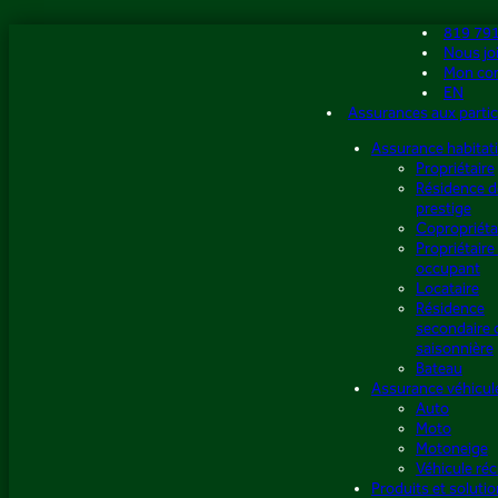
Aller
819 79
au
Nous jo
contenu
Mon co
EN
Assurances aux partic
Assurance habitat
Propriétaire
Résidence d
prestige
Copropriéta
Propriétaire
occupant
Locataire
Résidence
secondaire 
saisonnière
Bateau
Assurance véhicul
Auto
Moto
Motoneige
Véhicule réc
Produits et soluti