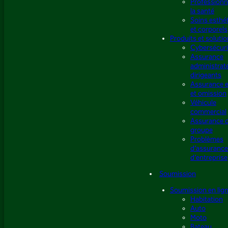
Professionn
la santé
Soins esthé
et corporels
Produits et soluti
Cybersécuri
Assurance
administrat
dirigeants
Assurance e
et omission
Véhicule
commercial
Assurance 
groupe
Problèmes
d’assuranc
d’entreprise
Soumission
Soumission en lig
Habitation
Auto
Moto
Bateau