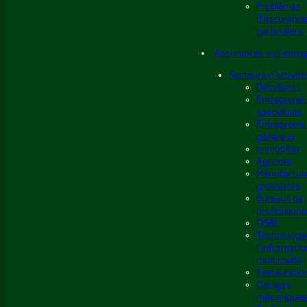
Problèmes
d’assurance
particuliers
Assurances aux entre
Secteurs d’activité
Détaillants
Entreprene
spécialisés
Entreprene
généraux
Immobilier
Agricole
Manufacturi
grossistes
Bureaux de
professionn
OSBL
Technologie
l’informatio
multimédia
Restauratio
Garages
mécaniques