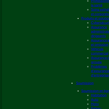
Professionn
la santé
Soins esthé
et corporels
Produits et soluti
Cybersécuri
Assurance
administrat
dirigeants
Assurance e
et omission
Véhicule
commercial
Assurance 
groupe
Problèmes
d’assuranc
d’entreprise
Soumission
Soumission en lig
Habitation
Auto
Moto
Bateau