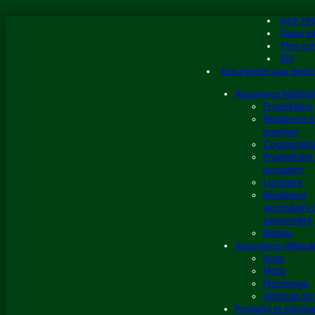
Aller
819 79
au
Nous jo
contenu
Mon co
EN
Assurances aux partic
Assurance habitat
Propriétaire
Résidence d
prestige
Copropriéta
Propriétaire
occupant
Locataire
Résidence
secondaire 
saisonnière
Bateau
Assurance véhicul
Auto
Moto
Motoneige
Véhicule réc
Produits et soluti