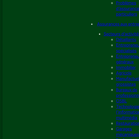
Problèmes
d’assurance
particuliers
Assurances aux entre
Secteurs d’activité
Détaillants
Entreprene
spécialisés
Entreprene
généraux
Immobilier
Agricole
Manufacturi
grossistes
Bureaux de
professionn
OSBL
Technologie
l’informatio
multimédia
Restauratio
Garages
mécaniques