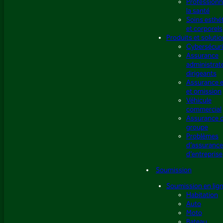
Professionn
la santé
Soins esthé
et corporels
Produits et soluti
Cybersécuri
Assurance
administrat
dirigeants
Assurance e
et omission
Véhicule
commercial
Assurance 
groupe
Problèmes
d’assuranc
d’entreprise
Soumission
Soumission en lig
Habitation
Auto
Moto
Bateau