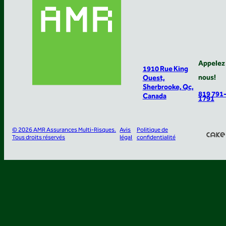
Appelez
1910 Rue King
nous!
Ouest,
Sherbrooke, Qc,
819 791
Canada
1791
© 2026 AMR Assurances Multi-Risques.
Avis
Politique de
Tous droits réservés
légal
confidentialité