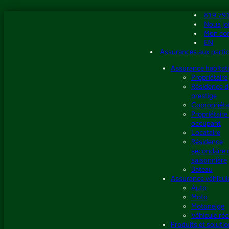
Aller
819 79
au
Nous jo
contenu
Mon co
EN
Assurances aux partic
Assurance habitat
Propriétaire
Résidence d
prestige
Copropriéta
Propriétaire
occupant
Locataire
Résidence
secondaire 
saisonnière
Bateau
Assurance véhicul
Auto
Moto
Motoneige
Véhicule réc
Produits et soluti