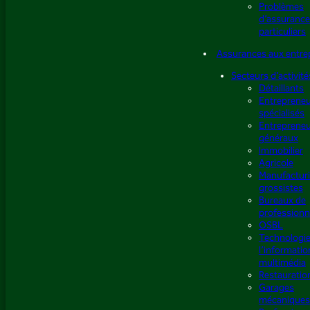
Problèmes
d’assurance
particuliers
Assurances aux entre
Secteurs d’activité
Détaillants
Entreprene
spécialisés
Entreprene
généraux
Immobilier
Agricole
Manufacturi
grossistes
Bureaux de
professionn
OSBL
Technologie
l’informatio
multimédia
Restauratio
Garages
mécaniques