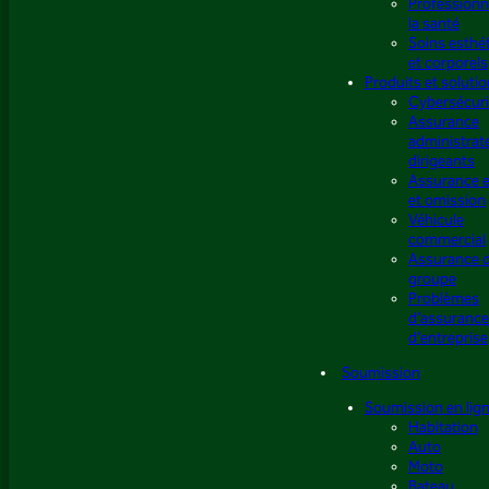
Professionn
la santé
Soins esthé
et corporels
Produits et soluti
Cybersécuri
Assurance
administrat
dirigeants
Assurance e
et omission
Véhicule
commercial
Assurance 
groupe
Problèmes
d’assuranc
d’entreprise
Soumission
Soumission en lig
Habitation
Auto
Moto
Bateau