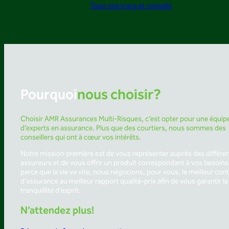
Tous nos trucs et conseils
Pourquoi
nous choisir?
Choisir AMR Assurances Multi-Risques, c’est opter pour une équip
d’experts en assurance. Plus que des courtiers, nous sommes des
conseillers qui ont à cœur vos intérêts.
Notre mission première est de vous représenter auprès des différe
assureurs et de vous offrir un produit correspondant à vos besoins
parce que la vie va vite, nous négocions, pour vous, le meilleur cont
d’assurance au meilleur rapport qualité-prix afin de vous garantir la
tranquillité d’esprit.
N’attendez plus!