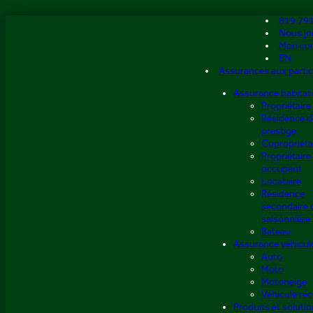
Aller
819 79
au
Nous jo
contenu
Mon co
EN
Assurances aux partic
Assurance habitat
Propriétaire
Résidence d
prestige
Copropriéta
Propriétaire
occupant
Locataire
Résidence
secondaire 
saisonnière
Bateau
Assurance véhicul
Auto
Moto
Motoneige
Véhicule réc
Produits et soluti