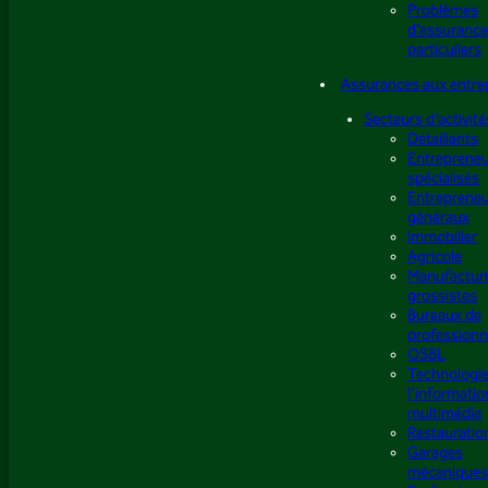
Problèmes
d’assurance
particuliers
Assurances aux entre
Secteurs d’activité
Détaillants
Entreprene
spécialisés
Entreprene
généraux
Immobilier
Agricole
Manufacturi
grossistes
Bureaux de
professionn
OSBL
Technologie
l’informatio
multimédia
Restauratio
Garages
mécaniques