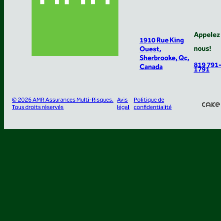
Appelez
1910 Rue King
nous!
Ouest,
Sherbrooke, Qc,
819 791
Canada
1791
© 2026 AMR Assurances Multi-Risques.
Avis
Politique de
Tous droits réservés
légal
confidentialité