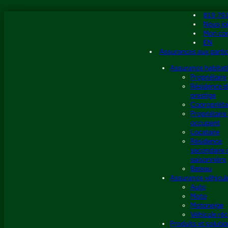
Aller
819 79
au
Nous jo
contenu
Mon co
EN
Assurances aux partic
Assurance habitat
Propriétaire
Résidence d
prestige
Copropriéta
Propriétaire
occupant
Locataire
Résidence
secondaire 
saisonnière
Bateau
Assurance véhicul
Auto
Moto
Motoneige
Véhicule réc
Produits et soluti