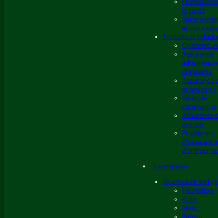
Professionn
la santé
Soins esthé
et corporels
Produits et soluti
Cybersécuri
Assurance
administrat
dirigeants
Assurance e
et omission
Véhicule
commercial
Assurance 
groupe
Problèmes
d’assuranc
d’entreprise
Soumission
Soumission en lig
Habitation
Auto
Moto
Bateau