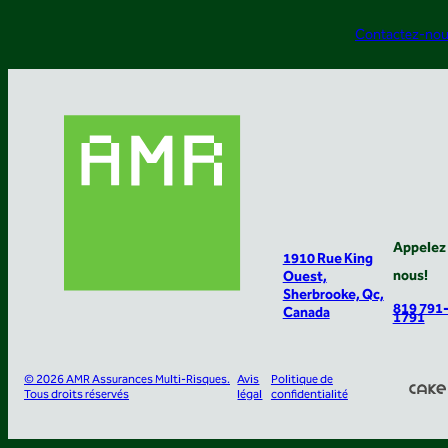
Contactez-no
Appelez
1910 Rue King
nous!
Ouest,
Sherbrooke, Qc,
819 791
Canada
1791
© 2026 AMR Assurances Multi-Risques.
Avis
Politique de
Tous droits réservés
légal
confidentialité