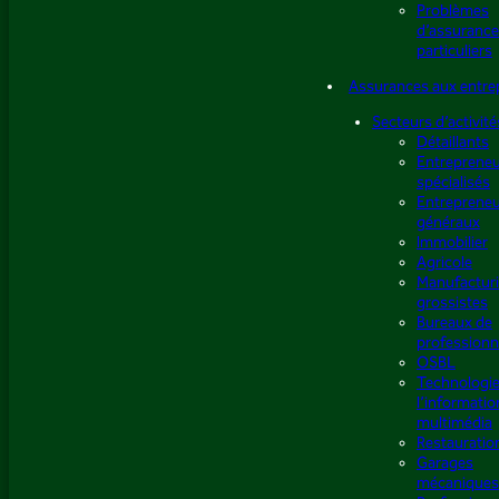
Problèmes
d’assurance
particuliers
Assurances aux entre
Secteurs d’activité
Détaillants
Entreprene
spécialisés
Entreprene
généraux
Immobilier
Agricole
Manufacturi
grossistes
Bureaux de
professionn
OSBL
Technologie
l’informatio
multimédia
Restauratio
Garages
mécaniques