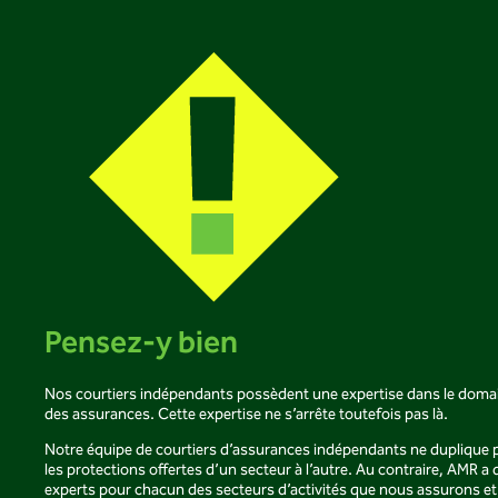
En cas de dommages causés par un incendie, un vol, du
supplémentaires qui peuvent être importants lors d’un sinistre.
vandalisme ou tout autre risque, votre bâtiment sera couvert si
Cette protection permet de garder un revenu en place jusqu’à ce
vous êtes, bien sûr, propriétaire du bâtiment. Cette protection
que votre revenu revienne à la normale. La protection est d’une
peut également inclure les bureaux de votre entreprise, son
durée de 12 mois, mais il est possible d’obtenir 18 ou 24 mois de
contenu, les améliorations locatives (si vous êtes locataire de
couverture. Il est important de vérifier le nombre de mois
l’espace utilisé) et votre équipement informatique, s’il y a lieu. Il
nécessaire et le délai de remplacement de vos équipements.
est important de tenir compte des exclusions mentionnées au
contrat.
Pensez-y bien
Nos courtiers indépendants possèdent une expertise dans le doma
des assurances. Cette expertise ne s’arrête toutefois pas là.
Notre équipe de courtiers d’assurances indépendants ne duplique 
les protections offertes d’un secteur à l’autre. Au contraire, AMR a 
experts pour chacun des secteurs d’activités que nous assurons et