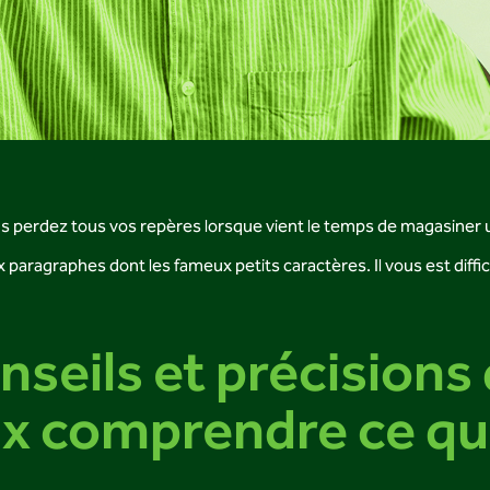
s perdez tous vos repères lorsque vient le temps de magasiner 
agraphes dont les fameux petits caractères. Il vous est difficil
nseils et précisions
ux comprendre ce qu