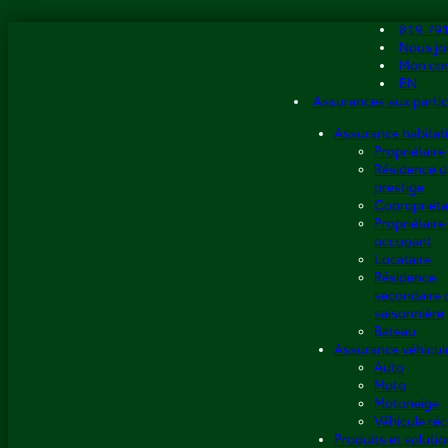
Aller
819 79
au
Nous jo
contenu
Mon co
EN
Assurances aux partic
Assurance habitat
Propriétaire
Résidence d
prestige
Copropriéta
Propriétaire
occupant
Locataire
Résidence
secondaire 
saisonnière
Bateau
Assurance véhicul
Auto
Moto
Motoneige
Véhicule réc
Produits et soluti