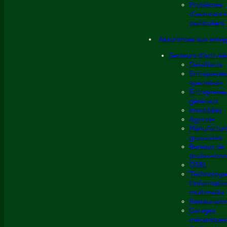
Problèmes
d’assurance
particuliers
Assurances aux entre
Secteurs d’activité
Détaillants
Entreprene
spécialisés
Entreprene
généraux
Immobilier
Agricole
Manufacturi
grossistes
Bureaux de
professionn
OSBL
Technologie
l’informatio
multimédia
Restauratio
Garages
mécaniques