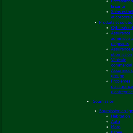
Professionn
la santé
Soins esthé
et corporels
Produits et soluti
Cybersécuri
Assurance
administrat
dirigeants
Assurance e
et omission
Véhicule
commercial
Assurance 
groupe
Problèmes
d’assuranc
d’entreprise
Soumission
Soumission en lig
Habitation
Auto
Moto
Bateau