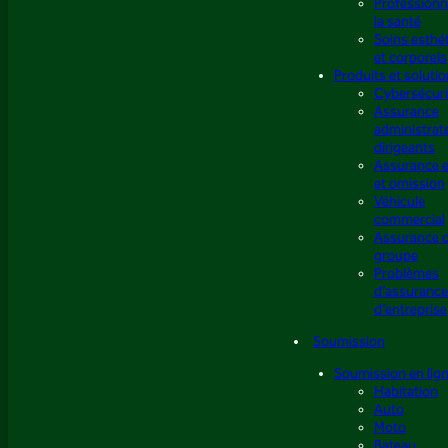
Professionn
la santé
Soins esthé
et corporels
Produits et soluti
Cybersécuri
Assurance
administrat
dirigeants
Assurance e
et omission
Véhicule
commercial
Assurance 
groupe
Problèmes
d’assuranc
d’entreprise
Soumission
Soumission en lig
Habitation
Auto
Moto
Bateau