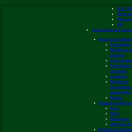
Aller
819 79
au
Nous jo
contenu
Mon co
EN
Assurances aux partic
Assurance habitat
Propriétaire
Résidence d
prestige
Copropriéta
Propriétaire
occupant
Locataire
Résidence
secondaire 
saisonnière
Bateau
Assurance véhicul
Auto
Moto
Motoneige
Véhicule réc
Produits et soluti