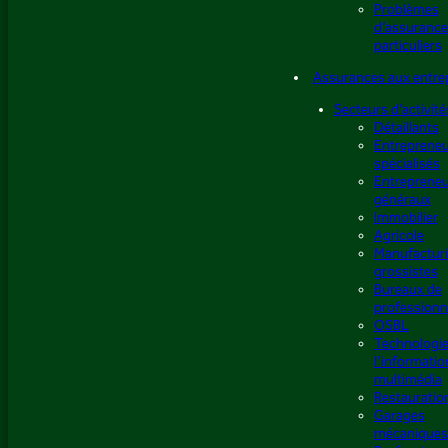
Problèmes
d’assurance
particuliers
Assurances aux entre
Secteurs d’activité
Détaillants
Entreprene
spécialisés
Entreprene
généraux
Immobilier
Agricole
Manufacturi
grossistes
Bureaux de
professionn
OSBL
Technologie
l’informatio
multimédia
Restauratio
Garages
mécaniques