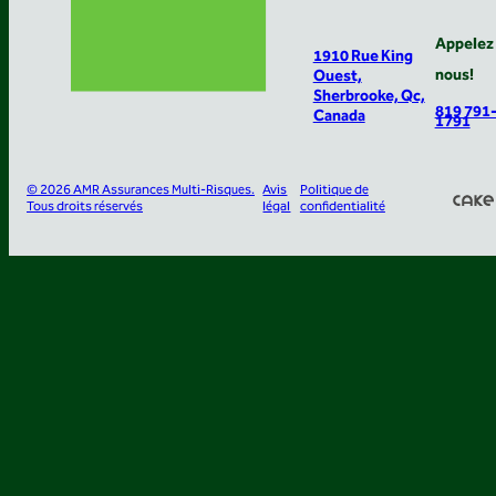
Appelez
1910 Rue King
nous!
Ouest,
Sherbrooke, Qc,
819 791
Canada
1791
© 2026 AMR Assurances Multi-Risques.
Avis
Politique de
Tous droits réservés
légal
confidentialité